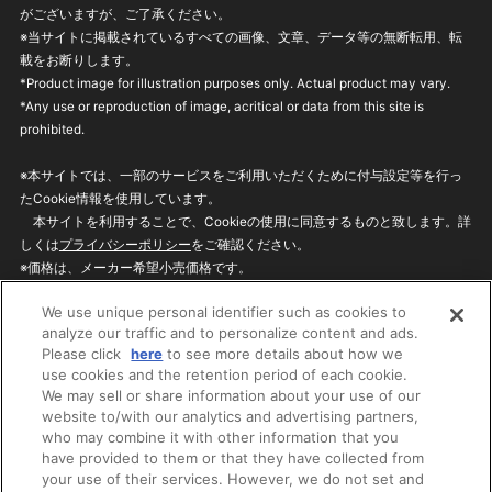
がございますが、ご了承ください。
※当サイトに掲載されているすべての画像、文章、データ等の無断転用、転
載をお断りします。
*Product image for illustration purposes only. Actual product may vary.
*Any use or reproduction of image, acritical or data from this site is
prohibited.
※本サイトでは、一部のサービスをご利用いただくために付与設定等を行っ
たCookie情報を使用しています。
本サイトを利用することで、Cookieの使用に同意するものと致します。詳
しくは
プライバシーポリシー
をご確認ください。
※価格は、メーカー希望小売価格です。
※商品名・発売日・価格などこのホームページの情報は変更になる場合がご
We use unique personal identifier such as cookies to
ざいますのでご了承ください。
analyze our traffic and to personalize content and ads.
Please click
here
to see more details about how we
use cookies and the retention period of each cookie.
privacypolicy
Do Not Sell or Share My
We may sell or share information about your use of our
Personal Information
website to/with our analytics and advertising partners,
ウェブサイトご利用条件
ソーシャルメディアポリシー
who may combine it with other information that you
個人情報保護方針
お問い合わせ
have provided to them or that they have collected from
your use of their services. However, we do not set and