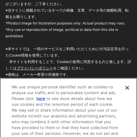
がございますが、ご了承ください。
※当サイトに掲載されているすべての画像、文章、データ等の無断転用、転
載をお断りします。
*Product image for illustration purposes only. Actual product may vary.
*Any use or reproduction of image, acritical or data from this site is
prohibited.
※本サイトでは、一部のサービスをご利用いただくために付与設定等を行っ
たCookie情報を使用しています。
本サイトを利用することで、Cookieの使用に同意するものと致します。詳
しくは
プライバシーポリシー
をご確認ください。
※価格は、メーカー希望小売価格です。
※商品名・発売日・価格などこのホームページの情報は変更になる場合がご
We use unique personal identifier such as cookies to
ざいますのでご了承ください。
analyze our traffic and to personalize content and ads.
Please click
here
to see more details about how we
use cookies and the retention period of each cookie.
privacypolicy
Do Not Sell or Share My
We may sell or share information about your use of our
Personal Information
website to/with our analytics and advertising partners,
ウェブサイトご利用条件
ソーシャルメディアポリシー
who may combine it with other information that you
個人情報保護方針
お問い合わせ
have provided to them or that they have collected from
your use of their services. However, we do not set and