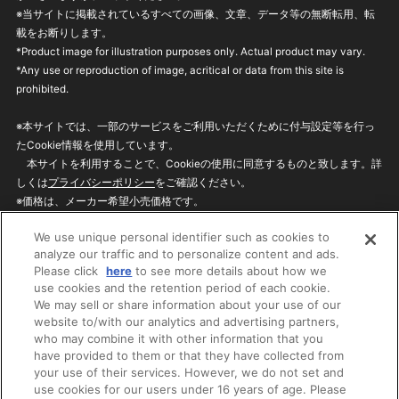
※当サイトに掲載されているすべての画像、文章、データ等の無断転用、転
載をお断りします。
*Product image for illustration purposes only. Actual product may vary.
*Any use or reproduction of image, acritical or data from this site is
prohibited.
※本サイトでは、一部のサービスをご利用いただくために付与設定等を行っ
たCookie情報を使用しています。
本サイトを利用することで、Cookieの使用に同意するものと致します。詳
しくは
プライバシーポリシー
をご確認ください。
※価格は、メーカー希望小売価格です。
※商品名・発売日・価格などこのホームページの情報は変更になる場合がご
We use unique personal identifier such as cookies to
ざいますのでご了承ください。
analyze our traffic and to personalize content and ads.
Please click
here
to see more details about how we
use cookies and the retention period of each cookie.
privacypolicy
Do Not Sell or Share My
We may sell or share information about your use of our
Personal Information
website to/with our analytics and advertising partners,
ウェブサイトご利用条件
ソーシャルメディアポリシー
who may combine it with other information that you
個人情報保護方針
お問い合わせ
have provided to them or that they have collected from
your use of their services. However, we do not set and
use cookies for our users under 16 years of age. Please