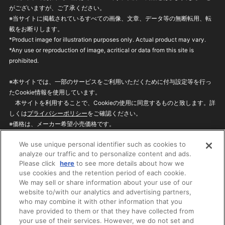
がございますが、ご了承ください。
※当サイトに掲載されているすべての画像、文章、データ等の無断転用、転
載をお断りします。
*Product image for illustration purposes only. Actual product may vary.
*Any use or reproduction of image, acritical or data from this site is
prohibited.
※本サイトでは、一部のサービスをご利用いただくために付与設定等を行っ
たCookie情報を使用しています。
本サイトを利用することで、Cookieの使用に同意するものと致します。詳
しくは
プライバシーポリシー
をご確認ください。
※価格は、メーカー希望小売価格です。
※商品名・発売日・価格などこのホームページの情報は変更になる場合がご
We use unique personal identifier such as cookies to
ざいますのでご了承ください。
analyze our traffic and to personalize content and ads.
Please click
here
to see more details about how we
use cookies and the retention period of each cookie.
privacypolicy
Do Not Sell or Share My
We may sell or share information about your use of our
Personal Information
website to/with our analytics and advertising partners,
ウェブサイトご利用条件
ソーシャルメディアポリシー
who may combine it with other information that you
個人情報保護方針
お問い合わせ
have provided to them or that they have collected from
your use of their services. However, we do not set and