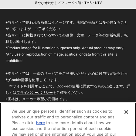
©やなせたかし／フレーベル館・TMS・NTV
※当サイトで使われる画像はイメージです。実際の商品とは多少異なること
がございますが、ご了承ください。
※当サイトに掲載されているすべての画像、文章、データ等の無断転用、転
載をお断りします。
*Product image for illustration purposes only. Actual product may vary.
*Any use or reproduction of image, acritical or data from this site is
prohibited.
※本サイトでは、一部のサービスをご利用いただくために付与設定等を行っ
たCookie情報を使用しています。
本サイトを利用することで、Cookieの使用に同意するものと致します。詳
しくは
プライバシーポリシー
をご確認ください。
※価格は、メーカー希望小売価格です。
※商品名・発売日・価格などこのホームページの情報は変更になる場合がご
We use unique personal identifier such as cookies to
ざいますのでご了承ください。
analyze our traffic and to personalize content and ads.
Please click
here
to see more details about how we
use cookies and the retention period of each cookie.
privacypolicy
Do Not Sell or Share My
We may sell or share information about your use of our
Personal Information