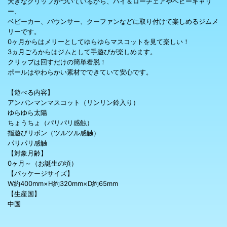
大きなクリップがついているから、ハイ＆ローチェアやベビーキャリ
ー、
ベビーカー、バウンサー、クーファンなどに取り付けて楽しめるジムメ
リーです。
0ヶ月からはメリーとしてゆらゆらマスコットを見て楽しい！
3ヵ月ごろからはジムとして手遊びが楽しめます。
クリップは回すだけの簡単着脱！
ポールはやわらかい素材でできていて安心です。
【遊べる内容】
アンパンマンマスコット（リンリン鈴入り）
ゆらゆら太陽
ちょうちょ（パリパリ感触）
指遊びリボン（ツルツル感触）
パリパリ感触
【対象月齢】
0ヶ月～（お誕生の頃）
【パッケージサイズ】
W約400mm×H約320mm×D約65mm
【生産国】
中国