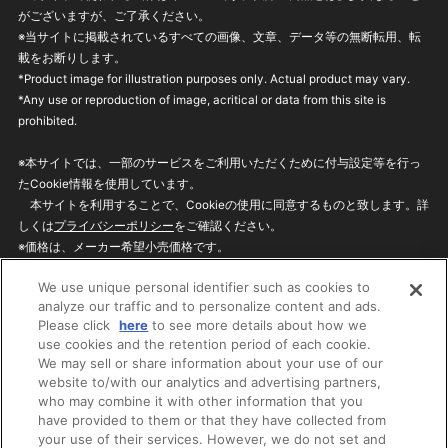
がございますが、ご了承ください。
※当サイトに掲載されているすべての画像、文章、データ等の無断転用、転
載をお断りします。
*Product image for illustration purposes only. Actual product may vary.
*Any use or reproduction of image, acritical or data from this site is
prohibited.
※本サイトでは、一部のサービスをご利用いただくために付与設定等を行っ
たCookie情報を使用しています。
本サイトを利用することで、Cookieの使用に同意するものと致します。詳
しくは
プライバシーポリシー
をご確認ください。
※価格は、メーカー希望小売価格です。
※商品名・発売日・価格などこのホームページの情報は変更になる場合がご
We use unique personal identifier such as cookies to
ざいますのでご了承ください。
analyze our traffic and to personalize content and ads.
Please click
here
to see more details about how we
use cookies and the retention period of each cookie.
privacypolicy
Do Not Sell or Share My
We may sell or share information about your use of our
Personal Information
website to/with our analytics and advertising partners,
ウェブサイトご利用条件
ソーシャルメディアポリシー
who may combine it with other information that you
個人情報保護方針
お問い合わせ
have provided to them or that they have collected from
your use of their services. However, we do not set and