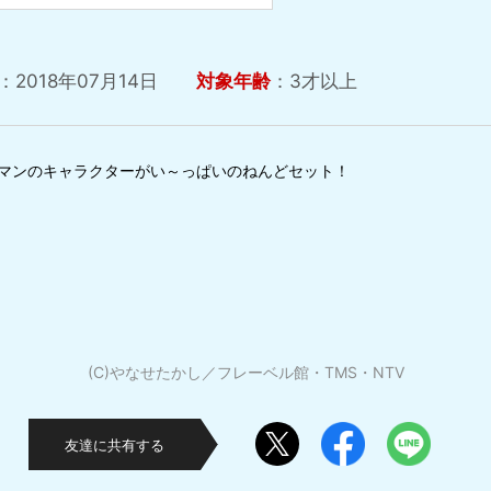
：2018年07月14日
対象年齢
：3才以上
マンのキャラクターがい～っぱいのねんどセット！
(C)やなせたかし／フレーベル館・TMS・NTV
友達に共有する