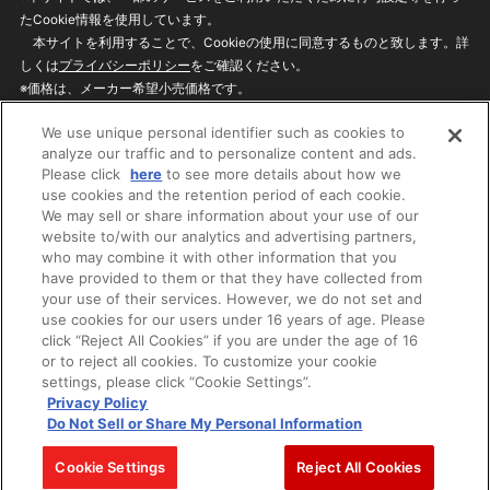
たCookie情報を使用しています。
本サイトを利用することで、Cookieの使用に同意するものと致します。詳
しくは
プライバシーポリシー
をご確認ください。
※価格は、メーカー希望小売価格です。
※商品名・発売日・価格などこのホームページの情報は変更になる場合がご
We use unique personal identifier such as cookies to
ざいますのでご了承ください。
analyze our traffic and to personalize content and ads.
Please click
here
to see more details about how we
use cookies and the retention period of each cookie.
privacypolicy
Do Not Sell or Share My
We may sell or share information about your use of our
Personal Information
website to/with our analytics and advertising partners,
ウェブサイトご利用条件
ソーシャルメディアポリシー
who may combine it with other information that you
個人情報保護方針
お問い合わせ
have provided to them or that they have collected from
your use of their services. However, we do not set and
use cookies for our users under 16 years of age. Please
click “Reject All Cookies” if you are under the age of 16
©BANDAI
or to reject all cookies. To customize your cookie
settings, please click “Cookie Settings”.
Privacy Policy
Do Not Sell or Share My Personal Information
コピーライト一覧を表示する
Cookie Settings
Reject All Cookies