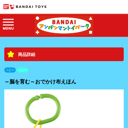
商品詳細
ベビー
ベビー
～脳を育む～おでかけ布えほん