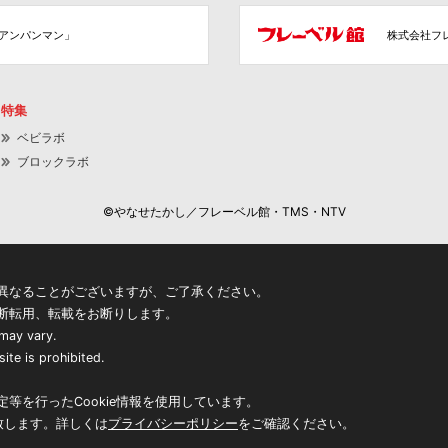
アンパンマン」
株式会社フ
特集
ベビラボ
ブロックラボ
©やなせたかし／フレーベル館・TMS・NTV
異なることがございますが、ご了承ください。
断転用、転載をお断りします。
 may vary.
ite is prohibited.
等を行ったCookie情報を使用しています。
致します。詳しくは
プライバシーポリシー
をご確認ください。