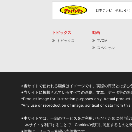
日本テレビ「それいけ！
トピックス
動画
トピックス
TVCM
スペシャル
※当サイトで使われる画像はイメージです。実際の商品とは多少
※当サイトに掲載されているすべての画像、文章、データ等の無
*Product image for illustration purposes only. Actual product
*Any use or reproduction of image, acritical or data from this s
※本サイトでは、一部のサービスをご利用いただくために付与設定
本サイトを利用することで、Cookieの使用に同意するものと
※価格は、メーカー希望小売価格です。