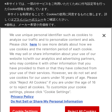
※本サイトでは、一部のサービスをご利用いただくために付与設定等を行っ
たCookie情報を使用しています。
本サイトを利用することで、Cookieの使用に同意するものと致します。詳
しくは
プライバシーポリシー
をご確認ください。
※価格は、メーカー希望小売価格です。
※商品名・発売日・価格などこのホームページの情報は変更になる場合がご
We use unique personal identifier such as cookies to
ざいますのでご了承ください。
analyze our traffic and to personalize content and ads.
Please click
here
to see more details about how we
use cookies and the retention period of each cookie.
privacypolicy
Do Not Sell or Share My
We may sell or share information about your use of our
Personal Information
website to/with our analytics and advertising partners,
ウェブサイトご利用条件
ソーシャルメディアポリシー
who may combine it with other information that you
個人情報保護方針
お問い合わせ
have provided to them or that they have collected from
your use of their services. However, we do not set and
use cookies for our users under 16 years of age. Please
click “Reject All Cookies” if you are under the age of 16
©BANDAI
or to reject all cookies. To customize your cookie
settings, please click “Cookie Settings”.
Privacy Policy
Do Not Sell or Share My Personal Information
コピーライト一覧を表示する
Cookie Settings
Reject All Cookies