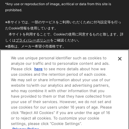
*Any use or reproduction of image, acritical or data from this site is
prohibited.
※本サイトでは、一部のサービスをご利用いただくために付与設定等を行っ
たCookie情報を使用しています。
本サイトを利用することで、Cookieの使用に同意するものと致します。詳
しくは
プライバシーポリシー
をご確認ください。
※価格は、メーカー希望小売価格です。
※商品名・発売日・価格などこのホームページの情報は変更になる場合がご
We use unique personal identifier such as cookies to
ざいますのでご了承ください。
analyze our traffic and to personalize content and ads.
Please click
here
to see more details about how we
use cookies and the retention period of each cookie.
privacypolicy
Do Not Sell or Share My
We may sell or share information about your use of our
Personal Information
website to/with our analytics and advertising partners,
ウェブサイトご利用条件
ソーシャルメディアポリシー
who may combine it with other information that you
個人情報保護方針
お問い合わせ
have provided to them or that they have collected from
your use of their services. However, we do not set and
use cookies for our users under 16 years of age. Please
click “Reject All Cookies” if you are under the age of 16
©BANDAI
or to reject all cookies. To customize your cookie
settings, please click “Cookie Settings”.