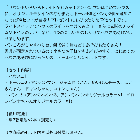
「サウンドいろいろ♪ライトがピカッ！アンパンマンはじめてハウス」
に、オリジナルデザインのなかまたちドール4体とパンが2個が追加に
なったDXセットが登場！プレゼントにもぴったりなDXセットです。
ライトスイッチでハウスのライトをつけてみよう！さらに玄関のチャイ
ムやトイレのレバーなど、4つの楽しい音のしかけでハウスあそびがよ
り楽しめます。
パンころがしやすべり台、鍵で開く扉など手あそびもたくさん！
家具が固定されているので小さなお子様でもあそびやすく、はじめての
ハウスあそびにぴったりの、オールインワンセットです。
［セット内容］
・ハウス…1
・ドール…6（アンパンマン、ジャムおじさん、めいけんチーズ、ばい
きんまん、ドキンちゃん、コキンちゃん）
・パン…5（アンパンマン×3、アンパンマンオリジナルカラー×1、メロ
ンパンナちゃんオリジナルカラー×1）
［使用電池］
・単3乾電池×2本（別売り）
（本商品のセット内容以外は付属しません。）