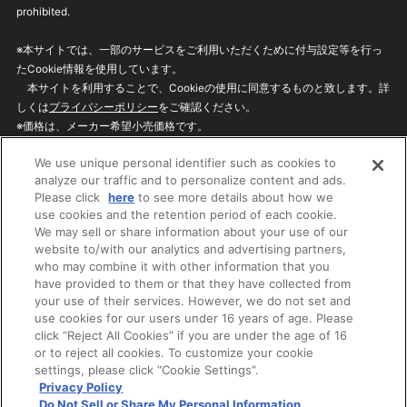
prohibited.
※本サイトでは、一部のサービスをご利用いただくために付与設定等を行っ
たCookie情報を使用しています。
本サイトを利用することで、Cookieの使用に同意するものと致します。詳
しくは
プライバシーポリシー
をご確認ください。
※価格は、メーカー希望小売価格です。
※商品名・発売日・価格などこのホームページの情報は変更になる場合がご
We use unique personal identifier such as cookies to
ざいますのでご了承ください。
analyze our traffic and to personalize content and ads.
Please click
here
to see more details about how we
use cookies and the retention period of each cookie.
privacypolicy
Do Not Sell or Share My
We may sell or share information about your use of our
Personal Information
website to/with our analytics and advertising partners,
ウェブサイトご利用条件
ソーシャルメディアポリシー
who may combine it with other information that you
個人情報保護方針
お問い合わせ
have provided to them or that they have collected from
your use of their services. However, we do not set and
use cookies for our users under 16 years of age. Please
click “Reject All Cookies” if you are under the age of 16
©BANDAI
or to reject all cookies. To customize your cookie
settings, please click “Cookie Settings”.
Privacy Policy
Do Not Sell or Share My Personal Information