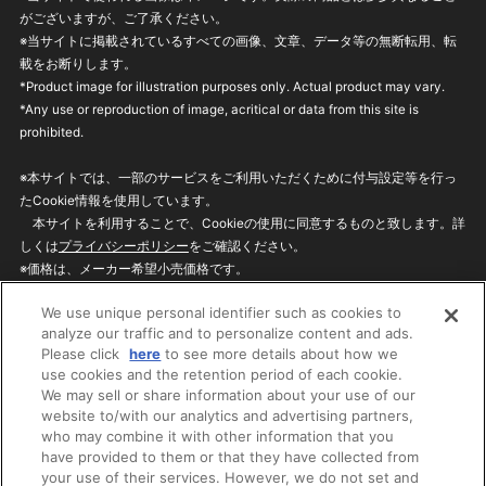
がございますが、ご了承ください。
※当サイトに掲載されているすべての画像、文章、データ等の無断転用、転
載をお断りします。
*Product image for illustration purposes only. Actual product may vary.
*Any use or reproduction of image, acritical or data from this site is
prohibited.
※本サイトでは、一部のサービスをご利用いただくために付与設定等を行っ
たCookie情報を使用しています。
本サイトを利用することで、Cookieの使用に同意するものと致します。詳
しくは
プライバシーポリシー
をご確認ください。
※価格は、メーカー希望小売価格です。
※商品名・発売日・価格などこのホームページの情報は変更になる場合がご
We use unique personal identifier such as cookies to
ざいますのでご了承ください。
analyze our traffic and to personalize content and ads.
Please click
here
to see more details about how we
use cookies and the retention period of each cookie.
privacypolicy
Do Not Sell or Share My
We may sell or share information about your use of our
Personal Information
website to/with our analytics and advertising partners,
ウェブサイトご利用条件
ソーシャルメディアポリシー
who may combine it with other information that you
個人情報保護方針
お問い合わせ
have provided to them or that they have collected from
your use of their services. However, we do not set and