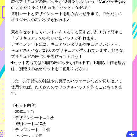
歴代プリキュアの缶バッチが10個つくれちゃう「Canバッチgoo
d! わんだふるぷりきゅあ！セット」が登場！
透明シートとデザインシートを組み合わせる事で、自分だけの
オリジナルの缶バッチが作れる♪
素材をセットしてハンドルをくるくる回すと、約１分で簡単に
「プリキュア」のかわいい缶バッチが作れます。
デザインシートには、キュアワンダフルやキュアフレンディ、
キュアスカイなど29人のプリキュアが描かれています。好きな
プリキュアの缶バッチを作っちゃおう！
※セット内容では10個の缶バッチが作れます。10個以上作る場合
は、別売りの素材セットをご使用ください。
また、お手持ちの雑誌やお菓子のパッケージなどを切り抜いて
使用すれば、たくさんのオリジナルバッチを作ることもできま
す。
［セット内容］
・本体…１台
・デザインシート…１枚
・透明シート…10枚
・テンプレート…１個
・上パーツ…10個