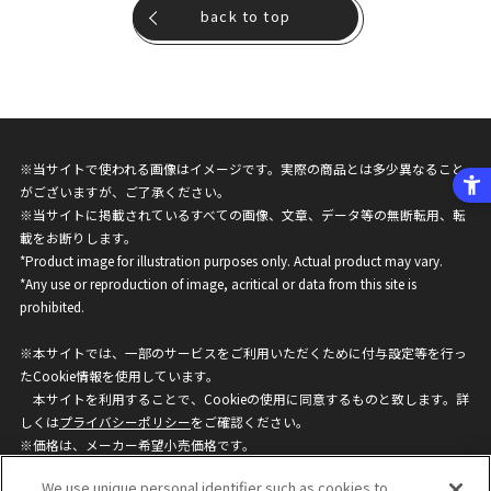
back to top
※当サイトで使われる画像はイメージです。実際の商品とは多少異なること
がございますが、ご了承ください。
※当サイトに掲載されているすべての画像、文章、データ等の無断転用、転
載をお断りします。
*Product image for illustration purposes only. Actual product may vary.
*Any use or reproduction of image, acritical or data from this site is
prohibited.
※本サイトでは、一部のサービスをご利用いただくために付与設定等を行っ
たCookie情報を使用しています。
本サイトを利用することで、Cookieの使用に同意するものと致します。詳
しくは
プライバシーポリシー
をご確認ください。
※価格は、メーカー希望小売価格です。
※商品名・発売日・価格などこのホームページの情報は変更になる場合がご
We use unique personal identifier such as cookies to
ざいますのでご了承ください。