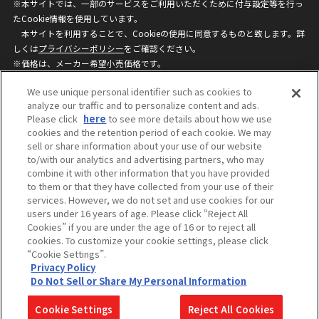
※本サイトでは、一部のサービスをご利用いただくために付与設定等を行っ
たCookie情報を使用しています。
本サイトを利用することで、Cookieの使用に同意するものと致します。詳
しくは
プライバシーポリシー
をご確認ください。
※価格は、メーカー希望小売価格です。
※商品名・発売日・価格などこのホームページの情報は変更になる場合がご
We use unique personal identifier such as cookies to
ざいますのでご了承ください。
analyze our traffic and to personalize content and ads.
Please click
here
to see more details about how we use
cookies and the retention period of each cookie. We may
privacypolicy
Do Not Sell or Share My
sell or share information about your use of our website
Personal Information
to/with our analytics and advertising partners, who may
ウェブサイトご利用条件
ソーシャルメディアポリシー
combine it with other information that you have provided
個人情報保護方針
お問い合わせ
to them or that they have collected from your use of their
services. However, we do not set and use cookies for our
users under 16 years of age. Please click “Reject All
Cookies” if you are under the age of 16 or to reject all
©BANDAI
cookies. To customize your cookie settings, please click
“Cookie Settings”.
Privacy Policy
Do Not Sell or Share My Personal Information
コピーライト一覧を表示する
Cookie Settings
Reject All Cookies