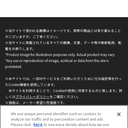
※当サイトで使われる画像はイメージです。実際の商品とは多少異なること
がございますが、ご了承ください。
※当サイトに掲載されているすべての画像、文章、データ等の無断転用、転
載をお断りします。
*Product image for illustration purposes only. Actual product may vary.
*Any use or reproduction of image, acritical or data from this site is
prohibited.
※本サイトでは、一部のサービスをご利用いただくために付与設定等を行っ
たCookie情報を使用しています。
本サイトを利用することで、Cookieの使用に同意するものと致します。詳
しくは
プライバシーポリシー
をご確認ください。
※価格は、メーカー希望小売価格です。
※商品名・発売日・価格などこのホームページの情報は変更になる場合がご
We use unique personal identifier such as cookies to
ざいますのでご了承ください。
analyze our traffic and to personalize content and ads.
Please click
here
to see more details about how we use