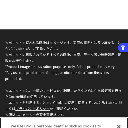
※当サイトで使われる画像はイメージです。実際の商品とは多少異なること
がございますが、ご了承ください。
※当サイトに掲載されているすべての画像、文章、データ等の無断転用、転
載をお断りします。
*Product image for illustration purposes only. Actual product may vary.
*Any use or reproduction of image, acritical or data from this site is
prohibited.
※本サイトでは、一部のサービスをご利用いただくために付与設定等を行っ
たCookie情報を使用しています。
本サイトを利用することで、Cookieの使用に同意するものと致します。詳
しくは
プライバシーポリシー
をご確認ください。
※価格は、メーカー希望小売価格です。
※商品名・発売日・価格などこのホームページの情報は変更になる場合がご
We use unique personal identifier such as cookies to
ざいますのでご了承ください。