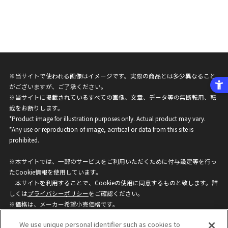
※当サイトで使われる画像はイメージです。実際の商品とは多少異なること
がございますが、ご了承ください。
※当サイトに掲載されているすべての画像、文章、データ等の無断転用、転
載をお断りします。
*Product image for illustration purposes only. Actual product may vary.
*Any use or reproduction of image, acritical or data from this site is
prohibited.
※本サイトでは、一部のサービスをご利用いただくために付与設定等を行っ
たCookie情報を使用しています。
本サイトを利用することで、Cookieの使用に同意するものと致します。詳
しくは
プライバシーポリシー
をご確認ください。
※価格は、メーカー希望小売価格です。
※商品名・発売日・価格などこのホームページの情報は変更になる場合がご
We use unique personal identifier such as cookies to
ざいますのでご了承ください。