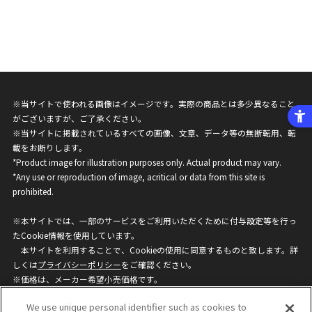
※当サイトで使われる画像はイメージです。実際の商品とは多少異なること
がございますが、ご了承ください。
※当サイトに掲載されているすべての画像、文章、データ等の無断転用、転
載をお断りします。
*Product image for illustration purposes only. Actual product may vary.
*Any use or reproduction of image, acritical or data from this site is
prohibited.
※本サイトでは、一部のサービスをご利用いただくために付与設定等を行っ
たCookie情報を使用しています。
本サイトを利用することで、Cookieの使用に同意するものと致します。詳
しくは
プライバシーポリシー
をご確認ください。
※価格は、メーカー希望小売価格です。
※商品名・発売日・価格などこのホームページの情報は変更になる場合がご
We use unique personal identifier such as cookies to
ざいますのでご了承ください。