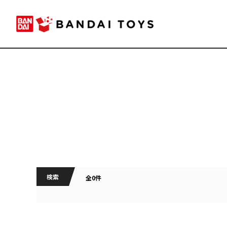
検索
全0件