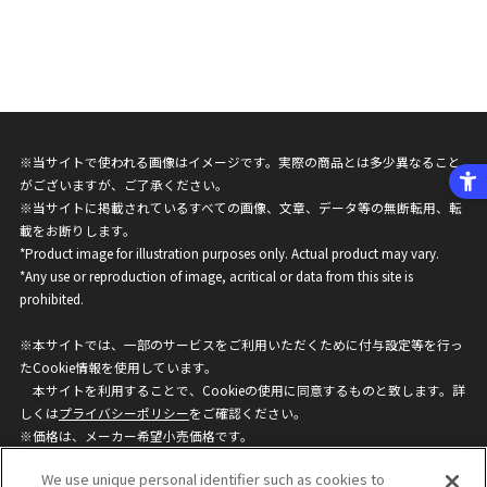
※当サイトで使われる画像はイメージです。実際の商品とは多少異なること
がございますが、ご了承ください。
※当サイトに掲載されているすべての画像、文章、データ等の無断転用、転
載をお断りします。
*Product image for illustration purposes only. Actual product may vary.
*Any use or reproduction of image, acritical or data from this site is
prohibited.
※本サイトでは、一部のサービスをご利用いただくために付与設定等を行っ
たCookie情報を使用しています。
本サイトを利用することで、Cookieの使用に同意するものと致します。詳
しくは
プライバシーポリシー
をご確認ください。
※価格は、メーカー希望小売価格です。
※商品名・発売日・価格などこのホームページの情報は変更になる場合がご
We use unique personal identifier such as cookies to
ざいますのでご了承ください。