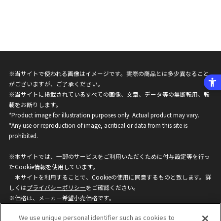
※当サイトで使われる画像はイメージです。実際の商品とは多少異なること
がございますが、ご了承ください。
※当サイトに掲載されているすべての画像、文章、データ等の無断転用、転
載をお断りします。
*Product image for illustration purposes only. Actual product may vary.
*Any use or reproduction of image, acritical or data from this site is
prohibited.
※本サイトでは、一部のサービスをご利用いただくために付与設定等を行っ
たCookie情報を使用しています。
本サイトを利用することで、Cookieの使用に同意するものと致します。詳
しくは
プライバシーポリシー
をご確認ください。
※価格は、メーカー希望小売価格です。
※商品名・発売日・価格などこのホームページの情報は変更になる場合がご
We use unique personal identifier such as cookies to
ざいますのでご了承ください。