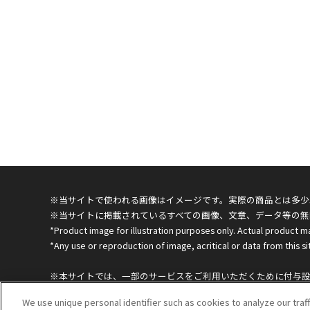
※当サイトで使われる画像はイメージです。実際の商品とは多少
※当サイトに掲載されているすべての画像、文章、データ等の無
*Product image for illustration purposes only. Actual product m
*Any use or reproduction of image, acritical or data from this sit
※本サイトでは、一部のサービスをご利用いただくために付与設定
本サイトを利用することで、Cookieの使用に同意するものと
We use unique personal identifier such as cookies to analyze our traf
※価格は、メーカー希望小売価格です。
click
here
to see more details about how we use cookies and the ret