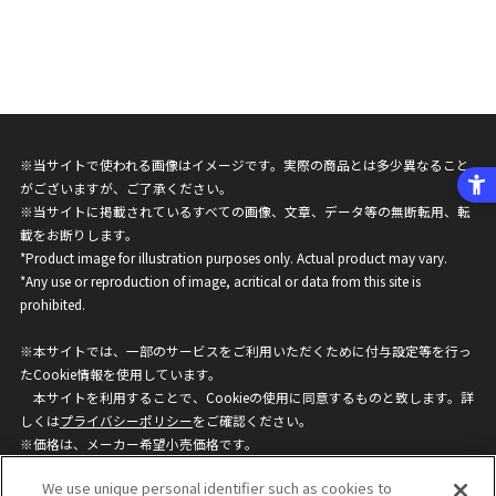
※当サイトで使われる画像はイメージです。実際の商品とは多少異なること
がございますが、ご了承ください。
※当サイトに掲載されているすべての画像、文章、データ等の無断転用、転
載をお断りします。
*Product image for illustration purposes only. Actual product may vary.
*Any use or reproduction of image, acritical or data from this site is
prohibited.
※本サイトでは、一部のサービスをご利用いただくために付与設定等を行っ
たCookie情報を使用しています。
本サイトを利用することで、Cookieの使用に同意するものと致します。詳
しくは
プライバシーポリシー
をご確認ください。
※価格は、メーカー希望小売価格です。
※商品名・発売日・価格などこのホームページの情報は変更になる場合がご
We use unique personal identifier such as cookies to
ざいますのでご了承ください。