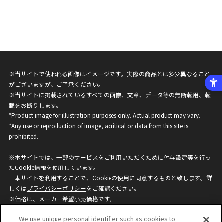
※当サイトで使われる画像はイメージです。実際の商品とは多少異なること
がございますが、ご了承ください。
※当サイトに掲載されているすべての画像、文章、データ等の無断転用、転
載をお断りします。
*Product image for illustration purposes only. Actual product may vary.
*Any use or reproduction of image, acritical or data from this site is
prohibited.
※本サイトでは、一部のサービスをご利用いただくために付与設定等を行っ
たCookie情報を使用しています。
本サイトを利用することで、Cookieの使用に同意するものと致します。詳
しくは
プライバシーポリシー
をご確認ください。
※価格は、メーカー希望小売価格です。
※商品名・発売日・価格などこのホームページの情報は変更になる場合がご
We use unique personal identifier such as cookies to
ざいますのでご了承ください。