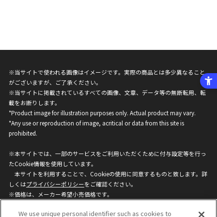
※当サイトで使われる画像はイメージです。実際の商品とは多少異なること
がございますが、ご了承ください。
※当サイトに掲載されているすべての画像、文章、データ等の無断転用、転
載をお断りします。
*Product image for illustration purposes only. Actual product may vary.
*Any use or reproduction of image, acritical or data from this site is
prohibited.
※本サイトでは、一部のサービスをご利用いただくために付与設定等を行っ
たCookie情報を使用しています。
本サイトを利用することで、Cookieの使用に同意するものと致します。詳
しくは
プライバシーポリシー
をご確認ください。
※価格は、メーカー希望小売価格です。
※商品名・発売日・価格などこのホームページの情報は変更になる場合がご
We use unique personal identifier such as cookies to
ざいますのでご了承ください。