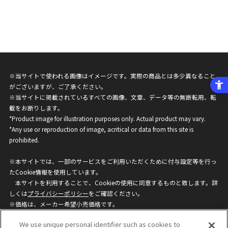
※当サイトで使われる画像はイメージです。実際の商品とは多少異なること
がございますが、ご了承ください。
※当サイトに掲載されているすべての画像、文章、データ等の無断転用、転
載をお断りします。
*Product image for illustration purposes only. Actual product may vary.
*Any use or reproduction of image, acritical or data from this site is
prohibited.
※本サイトでは、一部のサービスをご利用いただくために付与設定等を行っ
たCookie情報を使用しています。
本サイトを利用することで、Cookieの使用に同意するものと致します。詳
しくは
プライバシーポリシー
をご確認ください。
※価格は、メーカー希望小売価格です。
※商品名・発売日・価格などこのホームページの情報は変更になる場合がご
We use unique personal identifier such as cookies to
ざいますのでご了承ください。