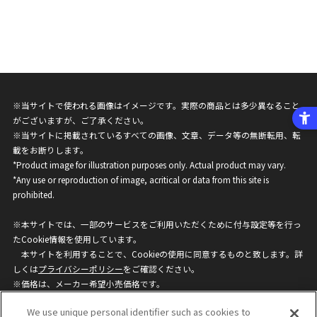
※当サイトで使われる画像はイメージです。実際の商品とは多少異なること
がございますが、ご了承ください。
※当サイトに掲載されているすべての画像、文章、データ等の無断転用、転
載をお断りします。
*Product image for illustration purposes only. Actual product may vary.
*Any use or reproduction of image, acritical or data from this site is
prohibited.
※本サイトでは、一部のサービスをご利用いただくために付与設定等を行っ
たCookie情報を使用しています。
本サイトを利用することで、Cookieの使用に同意するものと致します。詳
しくは
プライバシーポリシー
をご確認ください。
※価格は、メーカー希望小売価格です。
※商品名・発売日・価格などこのホームページの情報は変更になる場合がご
We use unique personal identifier such as cookies to
ざいますのでご了承ください。