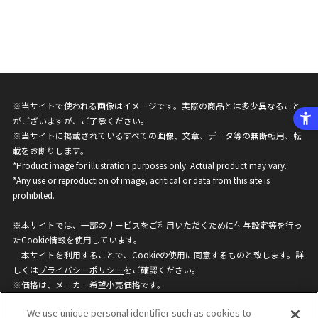
※当サイトで使われる画像はイメージです。実際の商品とは多少異なること
がございますが、ご了承ください。
※当サイトに掲載されているすべての画像、文章、データ等の無断転用、転
載をお断りします。
*Product image for illustration purposes only. Actual product may vary.
*Any use or reproduction of image, acritical or data from this site is
prohibited.
※本サイトでは、一部のサービスをご利用いただくために付与設定等を行っ
たCookie情報を使用しています。
本サイトを利用することで、Cookieの使用に同意するものと致します。詳
しくは
プライバシーポリシー
をご確認ください。
※価格は、メーカー希望小売価格です。
※商品名・発売日・価格などこのホームページの情報は変更になる場合がご
We use unique personal identifier such as cookies to
ざいますのでご了承ください。