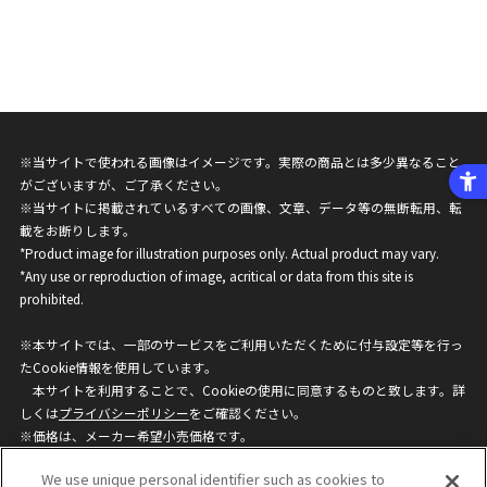
※当サイトで使われる画像はイメージです。実際の商品とは多少異なること
がございますが、ご了承ください。
※当サイトに掲載されているすべての画像、文章、データ等の無断転用、転
載をお断りします。
*Product image for illustration purposes only. Actual product may vary.
*Any use or reproduction of image, acritical or data from this site is
prohibited.
※本サイトでは、一部のサービスをご利用いただくために付与設定等を行っ
たCookie情報を使用しています。
本サイトを利用することで、Cookieの使用に同意するものと致します。詳
しくは
プライバシーポリシー
をご確認ください。
※価格は、メーカー希望小売価格です。
※商品名・発売日・価格などこのホームページの情報は変更になる場合がご
We use unique personal identifier such as cookies to
ざいますのでご了承ください。