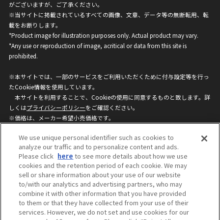
がございますが、ご了承ください。
※当サイトに掲載されているすべての画像、文章、データ等の無断転用、転
載をお断りします。
*Product image for illustration purposes only. Actual product may vary.
*Any use or reproduction of image, acritical or data from this site is
prohibited.
※本サイトでは、一部のサービスをご利用いただくために付与設定等を行っ
たCookie情報を使用しています。
本サイトを利用することで、Cookieの使用に同意するものと致します。詳
しくは
プライバシーポリシー
をご確認ください。
※価格は、メーカー希望小売価格です。
※商品名・発売日・価格などこのホームページの情報は変更になる場合がご
We use unique personal identifier such as cookies to
ざいますのでご了承ください。
analyze our traffic and to personalize content and ads.
Please click
here
to see more details about how we use
cookies and the retention period of each cookie. We may
privacypolicy
Do Not Sell or Share My
sell or share information about your use of our website
Personal Information
to/with our analytics and advertising partners, who may
ウェブサイトご利用条件
ソーシャルメディアポリシー
combine it with other information that you have provided
個人情報保護方針
お問い合わせ
to them or that they have collected from your use of their
services. However, we do not set and use cookies for our