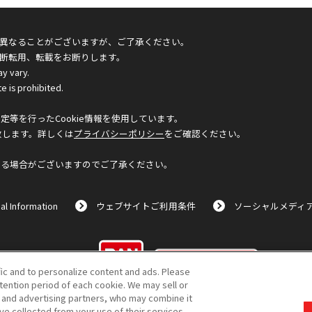
異なることがございますが、ご了承ください。
断転用、転載をお断りします。
ay vary.
e is prohibited.
等を行ったCookie情報を使用しています。
致します。詳しくは
プライバシーポリシー
をご確認ください。
なる場合がございますのでご了承ください。
al Information
ウェブサイトご利用条件
ソーシャルメディ
©BANDAI
fic and to personalize content and ads. Please
ention period of each cookie. We may sell or
s and advertising partners, who may combine it
ve collected from your use of their services.