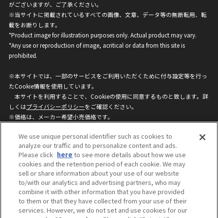
がございますが、ご了承ください。
※当サイトに掲載されているすべての画像、文章、データ等の無断転用、転
載をお断りします。
*Product image for illustration purposes only. Actual product may vary.
*Any use or reproduction of image, acritical or data from this site is
prohibited.
※本サイトでは、一部のサービスをご利用いただくために付与設定等を行っ
たCookie情報を使用しています。
本サイトを利用することで、Cookieの使用に同意するものと致します。詳
しくは
プライバシーポリシー
をご確認ください。
※価格は、メーカー希望小売価格です。
※商品名・発売日・価格などこのホームページの情報は変更になる場合がご
We use unique personal identifier such as cookies to
ざいますのでご了承ください。
analyze our traffic and to personalize content and ads.
Please click
here
to see more details about how we use
cookies and the retention period of each cookie. We may
privacypolicy
Do Not Sell or Share My
sell or share information about your use of our website
Personal Information
to/with our analytics and advertising partners, who may
ウェブサイトご利用条件
ソーシャルメディアポリシー
combine it with other information that you have provided
個人情報保護方針
お問い合わせ
to them or that they have collected from your use of their
services. However, we do not set and use cookies for our