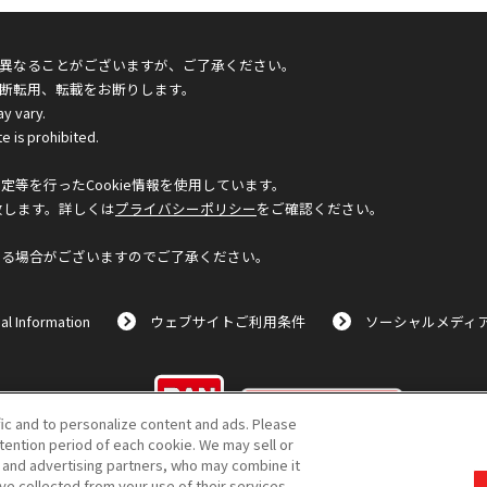
異なることがございますが、ご了承ください。
断転用、転載をお断りします。
ay vary.
e is prohibited.
等を行ったCookie情報を使用しています。
致します。詳しくは
プライバシーポリシー
をご確認ください。
なる場合がございますのでご了承ください。
al Information
ウェブサイトご利用条件
ソーシャルメディ
©BANDAI
fic and to personalize content and ads. Please
ention period of each cookie. We may sell or
s and advertising partners, who may combine it
ve collected from your use of their services.