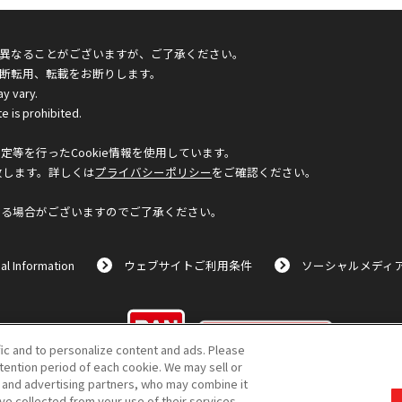
異なることがございますが、ご了承ください。
断転用、転載をお断りします。
ay vary.
e is prohibited.
等を行ったCookie情報を使用しています。
致します。詳しくは
プライバシーポリシー
をご確認ください。
なる場合がございますのでご了承ください。
al Information
ウェブサイトご利用条件
ソーシャルメディ
©BANDAI
fic and to personalize content and ads. Please
ention period of each cookie. We may sell or
s and advertising partners, who may combine it
ve collected from your use of their services.