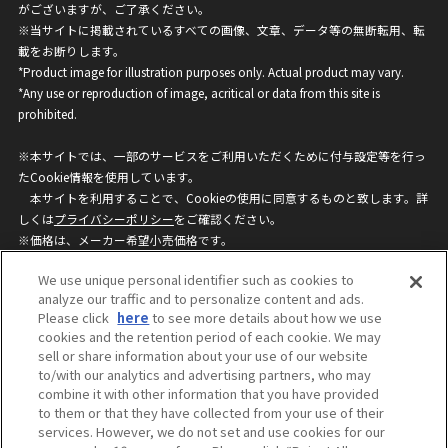
がございますが、ご了承ください。
※当サイトに掲載されているすべての画像、文章、データ等の無断転用、転
載をお断りします。
*Product image for illustration purposes only. Actual product may vary.
*Any use or reproduction of image, acritical or data from this site is
prohibited.
※本サイトでは、一部のサービスをご利用いただくために付与設定等を行っ
たCookie情報を使用しています。
本サイトを利用することで、Cookieの使用に同意するものと致します。詳
しくは
プライバシーポリシー
をご確認ください。
※価格は、メーカー希望小売価格です。
※商品名・発売日・価格などこのホームページの情報は変更になる場合がご
We use unique personal identifier such as cookies to
ざいますのでご了承ください。
analyze our traffic and to personalize content and ads.
Please click
here
to see more details about how we use
cookies and the retention period of each cookie. We may
privacypolicy
Do Not Sell or Share My
sell or share information about your use of our website
Personal Information
to/with our analytics and advertising partners, who may
ウェブサイトご利用条件
ソーシャルメディアポリシー
combine it with other information that you have provided
個人情報保護方針
お問い合わせ
to them or that they have collected from your use of their
services. However, we do not set and use cookies for our