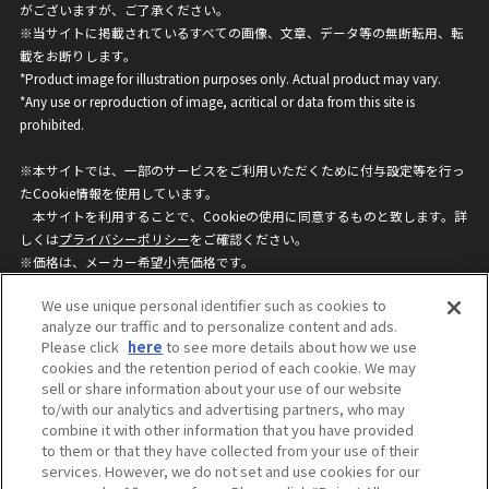
がございますが、ご了承ください。
※当サイトに掲載されているすべての画像、文章、データ等の無断転用、転
載をお断りします。
*Product image for illustration purposes only. Actual product may vary.
*Any use or reproduction of image, acritical or data from this site is
prohibited.
※本サイトでは、一部のサービスをご利用いただくために付与設定等を行っ
たCookie情報を使用しています。
本サイトを利用することで、Cookieの使用に同意するものと致します。詳
しくは
プライバシーポリシー
をご確認ください。
※価格は、メーカー希望小売価格です。
※商品名・発売日・価格などこのホームページの情報は変更になる場合がご
We use unique personal identifier such as cookies to
ざいますのでご了承ください。
analyze our traffic and to personalize content and ads.
Please click
here
to see more details about how we use
cookies and the retention period of each cookie. We may
privacypolicy
Do Not Sell or Share My
sell or share information about your use of our website
Personal Information
to/with our analytics and advertising partners, who may
ウェブサイトご利用条件
ソーシャルメディアポリシー
combine it with other information that you have provided
個人情報保護方針
お問い合わせ
to them or that they have collected from your use of their
services. However, we do not set and use cookies for our