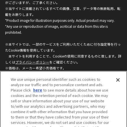
がございますが、ご了承ください。
※当サイトに掲載されているすべての画像、文章、データ等の無断転用、転
載をお断りします。
*Product image for illustration purposes only. Actual product may vary.
*Any use or reproduction of image, acritical or data from this site is
prohibited.
※本サイトでは、一部のサービスをご利用いただくために付与設定等を行っ
たCookie情報を使用しています。
本サイトを利用することで、Cookieの使用に同意するものと致します。詳
しくは
プライバシーポリシー
をご確認ください。
※価格は、メーカー希望小売価格です。
※商品名・発売日・価格などこのホームページの情報は変更になる場合がご
We use unique personal identifier such as cookies to
ざいますのでご了承ください。
analyze our traffic and to personalize content and ads.
Please click
here
to see more details about how we use
cookies and the retention period of each cookie. We may
privacypolicy
Do Not Sell or Share My
sell or share information about your use of our website
Personal Information
to/with our analytics and advertising partners, who may
ウェブサイトご利用条件
ソーシャルメディアポリシー
combine it with other information that you have provided
個人情報保護方針
お問い合わせ
to them or that they have collected from your use of their
services. However, we do not set and use cookies for our