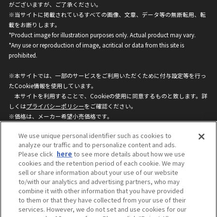
がございますが、ご了承ください。
※当サイトに掲載されているすべての画像、文章、データ等の無断転用、転
載をお断りします。
*Product image for illustration purposes only. Actual product may vary.
*Any use or reproduction of image, acritical or data from this site is
prohibited.
※本サイトでは、一部のサービスをご利用いただくために付与設定等を行っ
たCookie情報を使用しています。
本サイトを利用することで、Cookieの使用に同意するものと致します。詳
しくは
プライバシーポリシー
をご確認ください。
※価格は、メーカー希望小売価格です。
※商品名・発売日・価格などこのホームページの情報は変更になる場合がご
We use unique personal identifier such as cookies to
ざいますのでご了承ください。
analyze our traffic and to personalize content and ads.
Please click
here
to see more details about how we use
cookies and the retention period of each cookie. We may
privacypolicy
Do Not Sell or Share My
sell or share information about your use of our website
Personal Information
to/with our analytics and advertising partners, who may
ウェブサイトご利用条件
ソーシャルメディアポリシー
combine it with other information that you have provided
個人情報保護方針
お問い合わせ
to them or that they have collected from your use of their
services. However, we do not set and use cookies for our