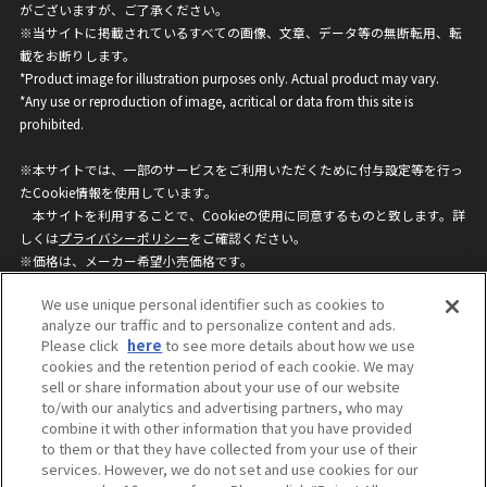
がございますが、ご了承ください。
※当サイトに掲載されているすべての画像、文章、データ等の無断転用、転
載をお断りします。
*Product image for illustration purposes only. Actual product may vary.
*Any use or reproduction of image, acritical or data from this site is
prohibited.
※本サイトでは、一部のサービスをご利用いただくために付与設定等を行っ
たCookie情報を使用しています。
本サイトを利用することで、Cookieの使用に同意するものと致します。詳
しくは
プライバシーポリシー
をご確認ください。
※価格は、メーカー希望小売価格です。
※商品名・発売日・価格などこのホームページの情報は変更になる場合がご
We use unique personal identifier such as cookies to
ざいますのでご了承ください。
analyze our traffic and to personalize content and ads.
Please click
here
to see more details about how we use
cookies and the retention period of each cookie. We may
privacypolicy
Do Not Sell or Share My
sell or share information about your use of our website
Personal Information
to/with our analytics and advertising partners, who may
ウェブサイトご利用条件
ソーシャルメディアポリシー
combine it with other information that you have provided
個人情報保護方針
お問い合わせ
to them or that they have collected from your use of their
services. However, we do not set and use cookies for our