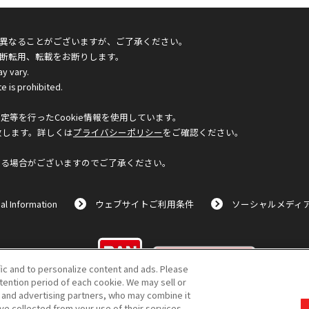
異なることがございますが、ご了承ください。
断転用、転載をお断りします。
ay vary.
e is prohibited.
等を行ったCookie情報を使用しています。
致します。詳しくは
プライバシーポリシー
をご確認ください。
なる場合がございますのでご了承ください。
al Information
ウェブサイトご利用条件
ソーシャルメディ
©BANDAI
fic and to personalize content and ads. Please
ention period of each cookie. We may sell or
s and advertising partners, who may combine it
ve collected from your use of their services.