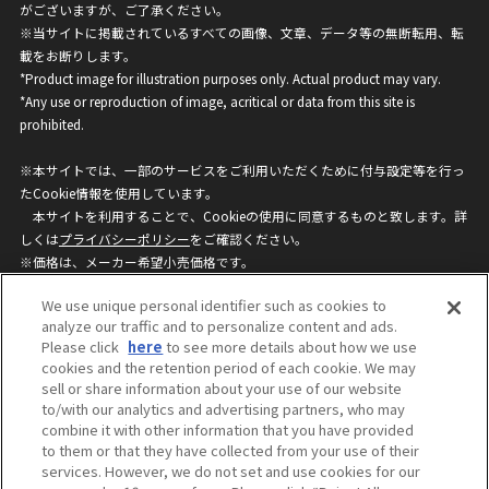
がございますが、ご了承ください。
※当サイトに掲載されているすべての画像、文章、データ等の無断転用、転
載をお断りします。
*Product image for illustration purposes only. Actual product may vary.
*Any use or reproduction of image, acritical or data from this site is
prohibited.
※本サイトでは、一部のサービスをご利用いただくために付与設定等を行っ
たCookie情報を使用しています。
本サイトを利用することで、Cookieの使用に同意するものと致します。詳
しくは
プライバシーポリシー
をご確認ください。
※価格は、メーカー希望小売価格です。
※商品名・発売日・価格などこのホームページの情報は変更になる場合がご
We use unique personal identifier such as cookies to
ざいますのでご了承ください。
analyze our traffic and to personalize content and ads.
Please click
here
to see more details about how we use
cookies and the retention period of each cookie. We may
privacypolicy
Do Not Sell or Share My
sell or share information about your use of our website
Personal Information
to/with our analytics and advertising partners, who may
ウェブサイトご利用条件
ソーシャルメディアポリシー
combine it with other information that you have provided
個人情報保護方針
お問い合わせ
to them or that they have collected from your use of their
services. However, we do not set and use cookies for our