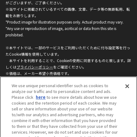
がございますが、ご了承ください。
※当サイトに掲載されているすべての画像、文章、データ等の無断転用、転
載をお断りします。
*Product image for illustration purposes only. Actual product may vary.
*Any use or reproduction of image, acritical or data from this site is
prohibited.
※本サイトでは、一部のサービスをご利用いただくために付与設定等を行っ
たCookie情報を使用しています。
本サイトを利用することで、Cookieの使用に同意するものと致します。詳
しくは
プライバシーポリシー
をご確認ください。
※価格は、メーカー希望小売価格です。
※商品名・発売日・価格などこのホームページの情報は変更になる場合がご
We use unique personal identifier such as cookies to
ざいますのでご了承ください。
analyze our traffic and to personalize content and ads.
Please click
here
to see more details about how we use
cookies and the retention period of each cookie. We may
privacypolicy
Do Not Sell or Share My
sell or share information about your use of our website
Personal Information
to/with our analytics and advertising partners, who may
ウェブサイトご利用条件
ソーシャルメディアポリシー
combine it with other information that you have provided
個人情報保護方針
お問い合わせ
to them or that they have collected from your use of their
services. However, we do not set and use cookies for our