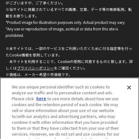
がございますが、ご了承ください。
※当サイトに掲載されているすべての画像、文章、データ等の無断転用、転
載をお断りします。
*Product image for illustration purposes only. Actual product may vary.
*Any use or reproduction of image, acritical or data from this site is
prohibited.
※本サイトでは、一部のサービスをご利用いただくために付与設定等を行っ
たCookie情報を使用しています。
本サイトを利用することで、Cookieの使用に同意するものと致します。詳
しくは
プライバシーポリシー
をご確認ください。
※価格は、メーカー希望小売価格です。
※商品名・発売日・価格などこのホームページの情報は変更になる場合がご
We use unique personal identifier such as cookies to
ざいますのでご了承ください。
analyze our traffic and to personalize content and ads.
Please click
here
to see more details about how we use
cookies and the retention period of each cookie. We may
privacypolicy
Do Not Sell or Share My
sell or share information about your use of our website
Personal Information
to/with our analytics and advertising partners, who may
ウェブサイトご利用条件
ソーシャルメディアポリシー
combine it with other information that you have provided
個人情報保護方針
お問い合わせ
to them or that they have collected from your use of their
services. However, we do not set and use cookies for our