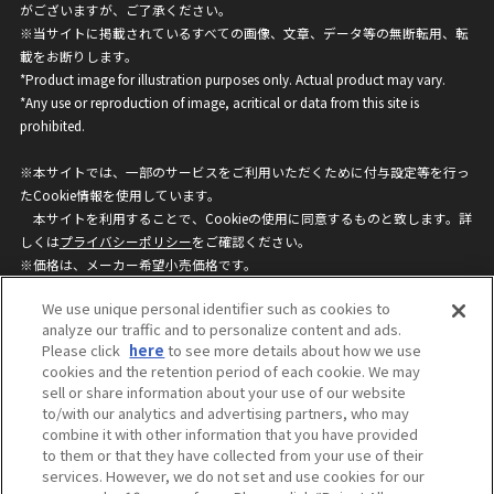
がございますが、ご了承ください。
※当サイトに掲載されているすべての画像、文章、データ等の無断転用、転
載をお断りします。
*Product image for illustration purposes only. Actual product may vary.
*Any use or reproduction of image, acritical or data from this site is
prohibited.
※本サイトでは、一部のサービスをご利用いただくために付与設定等を行っ
たCookie情報を使用しています。
本サイトを利用することで、Cookieの使用に同意するものと致します。詳
しくは
プライバシーポリシー
をご確認ください。
※価格は、メーカー希望小売価格です。
※商品名・発売日・価格などこのホームページの情報は変更になる場合がご
We use unique personal identifier such as cookies to
ざいますのでご了承ください。
analyze our traffic and to personalize content and ads.
Please click
here
to see more details about how we use
cookies and the retention period of each cookie. We may
privacypolicy
Do Not Sell or Share My
sell or share information about your use of our website
Personal Information
to/with our analytics and advertising partners, who may
ウェブサイトご利用条件
ソーシャルメディアポリシー
combine it with other information that you have provided
個人情報保護方針
お問い合わせ
to them or that they have collected from your use of their
services. However, we do not set and use cookies for our