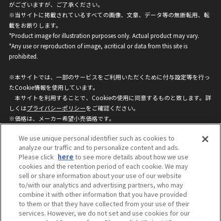
がございますが、ご了承ください。
※当サイトに掲載されているすべての画像、文章、データ等の無断転用、転
載をお断りします。
*Product image for illustration purposes only. Actual product may vary.
*Any use or reproduction of image, acritical or data from this site is
prohibited.
※本サイトでは、一部のサービスをご利用いただくために付与設定等を行っ
たCookie情報を使用しています。
本サイトを利用することで、Cookieの使用に同意するものと致します。詳
しくは
プライバシーポリシー
をご確認ください。
※価格は、メーカー希望小売価格です。
※商品名・発売日・価格などこのホームページの情報は変更になる場合がご
We use unique personal identifier such as cookies to
ざいますのでご了承ください。
analyze our traffic and to personalize content and ads.
Please click
here
to see more details about how we use
cookies and the retention period of each cookie. We may
privacypolicy
Do Not Sell or Share My
sell or share information about your use of our website
Personal Information
to/with our analytics and advertising partners, who may
ウェブサイトご利用条件
ソーシャルメディアポリシー
combine it with other information that you have provided
個人情報保護方針
お問い合わせ
to them or that they have collected from your use of their
services. However, we do not set and use cookies for our