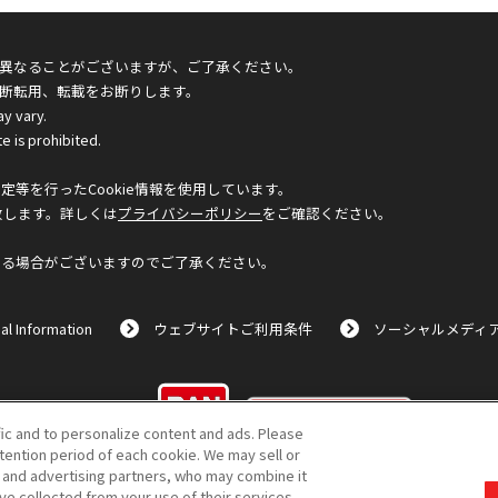
異なることがございますが、ご了承ください。
断転用、転載をお断りします。
ay vary.
e is prohibited.
等を行ったCookie情報を使用しています。
致します。詳しくは
プライバシーポリシー
をご確認ください。
なる場合がございますのでご了承ください。
al Information
ウェブサイトご利用条件
ソーシャルメディ
©BANDAI
fic and to personalize content and ads. Please
ention period of each cookie. We may sell or
s and advertising partners, who may combine it
ve collected from your use of their services.