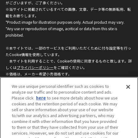
がございますが、ご了承ください。
※当サイトに掲載されているすべての画像、文章、データ等の無断転用、転
載をお断りします。
*Product image for illustration purposes only. Actual product may vary.
*Any use or reproduction of image, acritical or data from this site is
prohibited.
※本サイトでは、一部のサービスをご利用いただくために付与設定等を行っ
たCookie情報を使用しています。
本サイトを利用することで、Cookieの使用に同意するものと致します。詳
しくは
プライバシーポリシー
をご確認ください。
※価格は、メーカー希望小売価格です。
※商品名・発売日・価格などこのホームページの情報は変更になる場合がご
We use unique personal identifier such as cookies to
ざいますのでご了承ください。
analyze our traffic and to personalize content and ads.
Please click
here
to see more details about how we use
cookies and the retention period of each cookie. We may
privacypolicy
Do Not Sell or Share My
sell or share information about your use of our website
Personal Information
to/with our analytics and advertising partners, who may
ウェブサイトご利用条件
ソーシャルメディアポリシー
combine it with other information that you have provided
個人情報保護方針
お問い合わせ
to them or that they have collected from your use of their
services. However, we do not set and use cookies for our